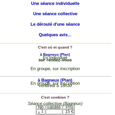
Une séance individuelle
Une séance collective
Le déroulé d'une séance
Quelques avis...
C'est où et quand ?
à Bagneux
(Plan)
En individuel
sur rendez-vous
En groupe, sur inscription
à Bagneux
(Plan)
En groupe, sur inscription
vendredi à 18h30
C'est combien ?
Séance collective (Bagneux)
Nb
validité
Prix
1
15 €
x