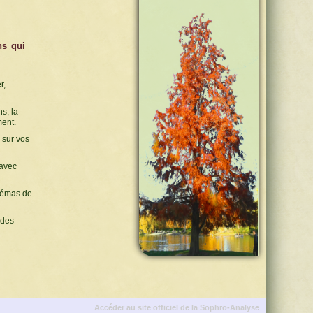
ns qui
r,
s, la
ment.
 sur vos
 avec
chémas de
 des
Accéder au site officiel de la Sophro-Analyse