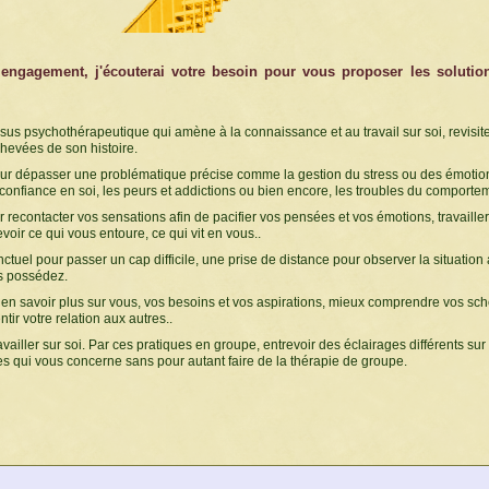
 engagement, j'écouterai votre besoin pour vous proposer les solutio
sus psychothérapeutique qui amène à la connaissance et au travail sur soi, revisite
chevées de son histoire.
ur dépasser une problématique précise comme la gestion du stress ou des émotion
confiance en soi, les peurs et addictions ou bien encore, les troubles du comporte
 recontacter vos sensations afin de pacifier vos pensées et vos émotions, travailler
voir ce qui vous entoure, ce qui vit en vous..
ctuel pour passer un cap difficile, une prise de distance pour observer la situation
s possédez.
en savoir plus sur vous, vos besoins et vos aspirations, mieux comprendre vos s
ir votre relation aux autres..
availler sur soi. Par ces pratiques en groupe, entrevoir des éclairages différents sur
 qui vous concerne sans pour autant faire de la thérapie de groupe.