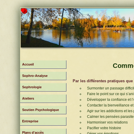
Commen
Accueil
Sophro-Analyse
Par les différentes pratiques que
Sophrologie
Surmonter un passage diffici
Faire le point sur ce qui s’a
Ateliers
Développer la confiance et l’
Contacter la bienveillance et
Soutien Psychologique
Agir sur les addictions et les
Calmer les pensées parasite
Entreprise
Harmoniser vos relations
Pacifier votre histoire
Plans d'accès
Gérer vos émotions