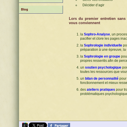
Décider d’agir
Blog
Lors du premier entretien sans
vous conviennent
la
Sophro-Analyse
, un proces
pacifier et clore les pages ina
la
Sophrologie individuelle
po
préparation à une épreuve, la 
la
Sophrologie en groupe
pour
propres ressentis afin de perce
un
soutien psychologique
pon
toutes les ressources que vou
un
bilan de personnalité
pour 
fonctionnement et mieux ressent
des
ateliers pratiques
pour tr
problématiques psychologiques