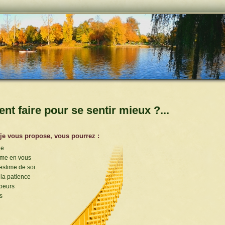
t faire pour se sentir mieux ?...
 je vous propose, vous pourrez :
le
nime en vous
estime de soi
 la patience
 peurs
s