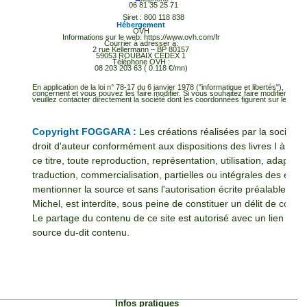
06 81 35 25 71
Siret : 800 118 838
Hébergement
OVH
Informations sur le web: https://www.ovh.com/fr
Courrier à adresser à:
2 rue Kellermann – BP 80157
59053 ROUBAIX CEDEX 1
Téléphone OVH :
08 203 203 63 ( 0.118 €/mn)
En application de la loi n° 78-17 du 6 janvier 1978 ("informatique et libertés"), vou
concernent et vous pouvez les faire modifier. Si vous souhaitez faire modifier ou
veuillez contacter directement la société dont les coordonnées figurent sur le site.
Copyright FOGGARA :
Les créations réalisées par la sociét
droit d'auteur conformément aux dispositions des livres I à III d
ce titre, toute reproduction, représentation, utilisation, adaptati
traduction, commercialisation, partielles ou intégrales des élé
mentionner la source et sans l'autorisation écrite préalable
Michel, est interdite, sous peine de constituer un délit de contre
Le partage du contenu de ce site est autorisé avec un lien expli
source du-dit contenu.
Infos pratiques