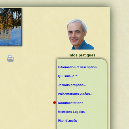
Infos pratiques
Information et Inscription
Qui suis-je ?
Je vous propose...
Présentations vidéos...
Documentations
Mentions Legales
Plan d'accès